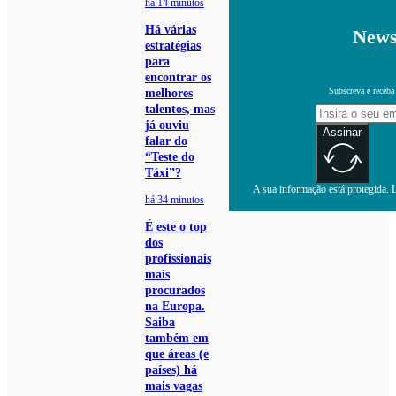
há 14 minutos
Há várias
News
estratégias
para
encontrar os
Subscreva e receba
melhores
talentos, mas
já ouviu
Assinar
falar do
“Teste do
Táxi”?
A sua informação está protegida. L
há 34 minutos
É este o top
dos
profissionais
mais
procurados
na Europa.
Saiba
também em
que áreas (e
países) há
mais vagas