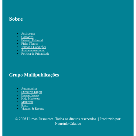
Sobre
Assinaturas
Contactos
Estatuto Editorial
Ficha Técnica
Termos e Condições
Assine a newsletter
Política de Privacidade
Grupo Multipublicações
Automonitor
Executive Digest
Forever Young
Kids Marketeer
Marketeer
Risco
Viagens & Resorts
© 2026 Human Resources. Todos os direitos reservados. | Produzido por:
Neurónio Criativo