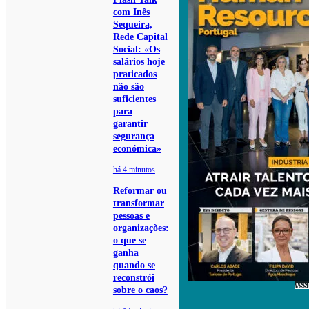
com Inês
Sequeira,
Rede Capital
Social: «Os
salários hoje
praticados
não são
suficientes
para
garantir
segurança
económica»
há 4 minutos
Reformar ou
transformar
pessoas e
organizações:
o que se
ganha
quando se
reconstrói
ASS
sobre o caos?