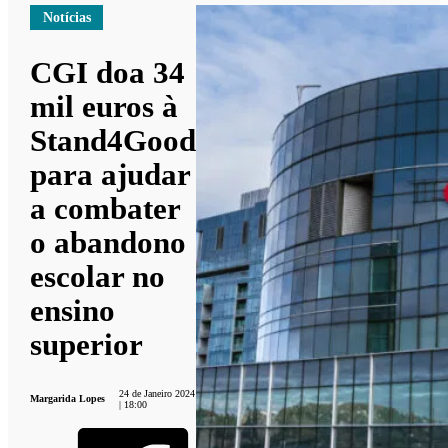
Notícias
CGI doa 34
mil euros à
Stand4Good
para ajudar
a combater
o abandono
escolar no
ensino
superior
24 de Janeiro 2024
Margarida Lopes
| 18:00