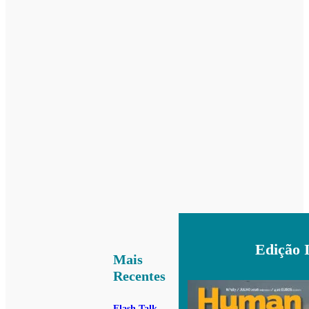
Edição 
Mais
Recentes
Flash Talk