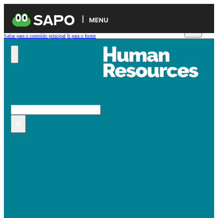
MENU
Saltar para o conteúdo principal
Ir para o footer
Pesquisar no site
Pesquisar
×