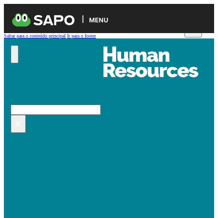
MENU
Saltar para o conteúdo principal
Ir para o footer
Pesquisar no site
Pesquisar
×