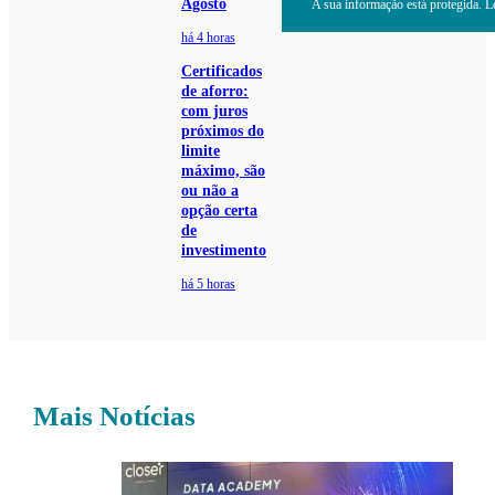
Agosto
A sua informação está protegida. Le
há 4 horas
Certificados
de aforro:
com juros
próximos do
limite
máximo, são
ou não a
opção certa
de
investimento
há 5 horas
Mais Notícias