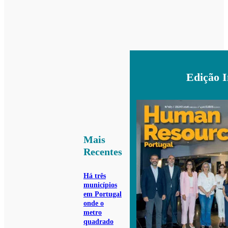
Edição 
Mais
Recentes
Há três
municípios
em Portugal
onde o
metro
quadrado