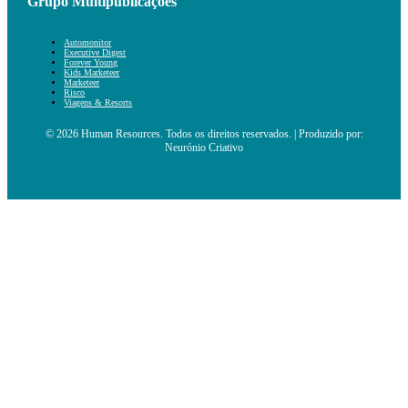
Grupo Multipublicações
Automonitor
Executive Digest
Forever Young
Kids Marketeer
Marketeer
Risco
Viagens & Resorts
© 2026 Human Resources. Todos os direitos reservados. | Produzido por:
Neurónio Criativo