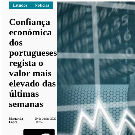
Estudos
Notícias
Confiança
económica
dos
portugueses
regista o
valor mais
elevado das
últimas
semanas
Margarida
29 de Junho 2020
Lopes
| 09:55