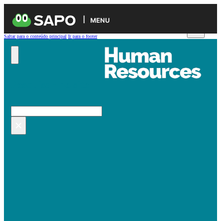
MENU
Saltar para o conteúdo principal
Ir para o footer
Pesquisar no site
Pesquisar
×