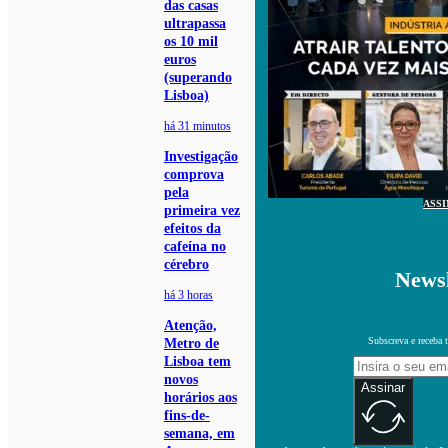
das casas
ultrapassa
os 10 mil
euros
(superando
Lisboa)
há 31 minutos
Investigação
comprova
pela
ASS
primeira vez
efeitos da
cafeína no
cérebro
Newsl
há 3 horas
Atenção,
Subscreva e receba 
Metro de
Lisboa tem
novos
Assinar
horários aos
fins-de-
semana, em