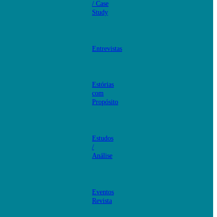
/ Case
Study
Entrevistas
Estórias
com
Propósito
Estudos
/
Análise
Eventos
Revista