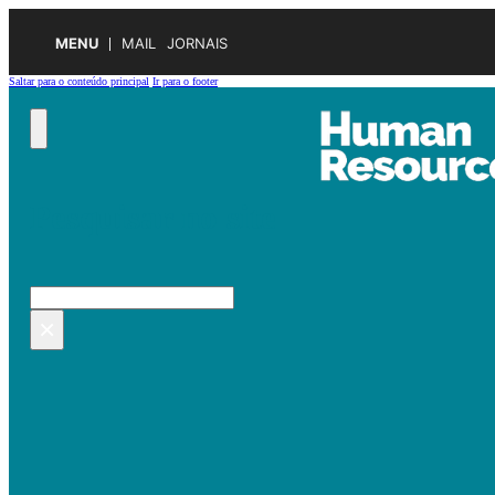
MENU
MAIL
JORNAIS
Saltar para o conteúdo principal
Ir para o footer
Pesquisar no site
Pesquisar
×