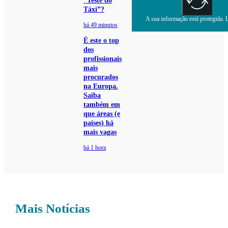
“Teste do
Táxi”?
A sua informação está protegida. L
há 49 minutos
É este o top
dos
profissionais
mais
procurados
na Europa.
Saiba
também em
que áreas (e
países) há
mais vagas
há 1 hora
Mais Notícias