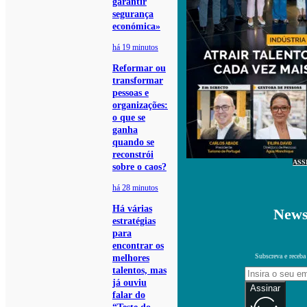
garantir
segurança
económica»
há 19 minutos
Reformar ou
transformar
pessoas e
organizações:
o que se
ganha
quando se
reconstrói
ASS
sobre o caos?
há 28 minutos
Há várias
News
estratégias
para
encontrar os
Subscreva e receba
melhores
talentos, mas
já ouviu
Assinar
falar do