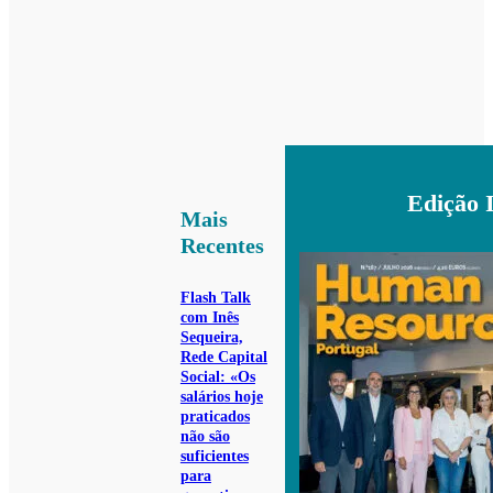
Edição 
Mais
Recentes
Flash Talk
com Inês
Sequeira,
Rede Capital
Social: «Os
salários hoje
praticados
não são
suficientes
para