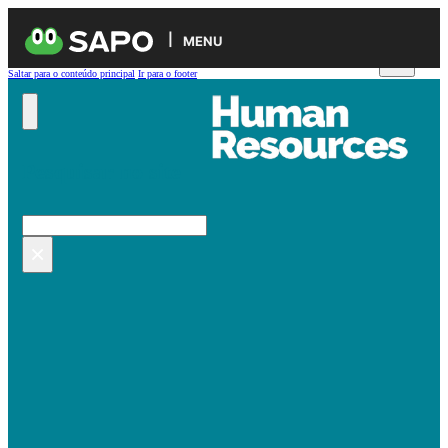
MENU
Saltar para o conteúdo principal
Ir para o footer
Pesquisar no site
Pesquisar
×