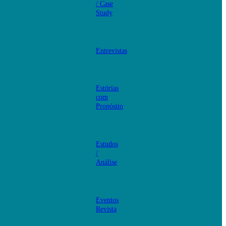
/ Case
Study
Entrevistas
Estórias
com
Propósito
Estudos
/
Análise
Eventos
Revista