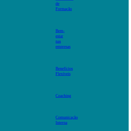
de
Formação
Bem-
estar
nas
empresas
Benefícios
Flexíveis
Coaching
Comunicação
Interna