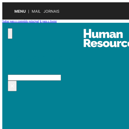
MENU
MAIL
JORNAIS
Saltar para o conteúdo principal
Ir para o footer
Pesquisar no site
Pesquisar
×