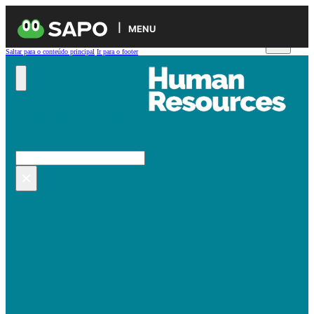
MENU
Saltar para o conteúdo principal
Ir para o footer
Pesquisar no site
Pesquisar
×