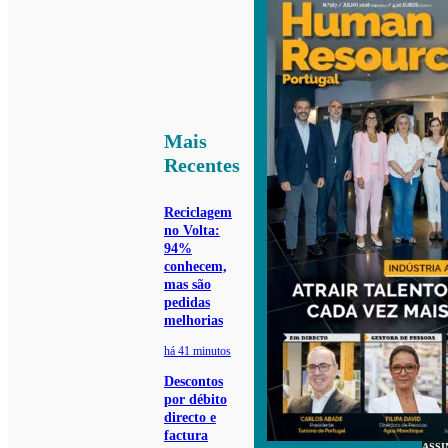
Mais
Recentes
Reciclagem
no Volta:
94%
conhecem,
mas são
pedidas
melhorias
há 41 minutos
Descontos
por débito
directo e
factura
ASSI