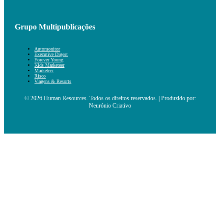
Grupo Multipublicações
Automonitor
Executive Digest
Forever Young
Kids Marketeer
Marketeer
Risco
Viagens & Resorts
© 2026 Human Resources. Todos os direitos reservados. | Produzido por:
Neurónio Criativo