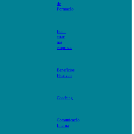
de
Formação
Bem-
estar
nas
empresas
Benefícios
Flexíveis
Coaching
Comunicação
Interna