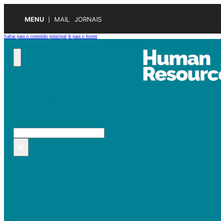
MENU
MAIL
JORNAIS
Saltar para o conteúdo principal
Ir para o footer
Pesquisar no site
Pesquisar
×