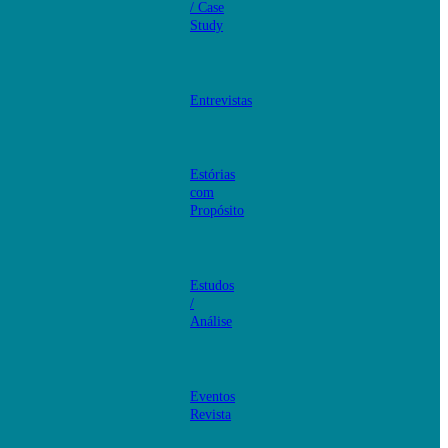
/ Case
Study
Entrevistas
Estórias
com
Propósito
Estudos
/
Análise
Eventos
Revista