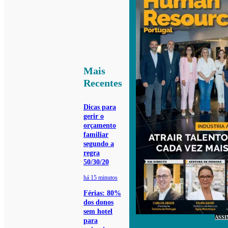
Mais
Recentes
Dicas para
gerir o
orçamento
familiar
segundo a
regra
50/30/20
há 15 minutos
Férias: 80%
dos donos
sem hotel
ASSI
para