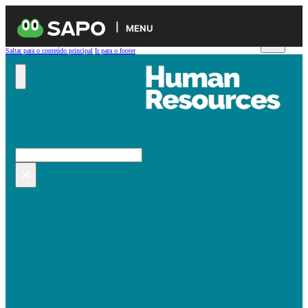
MENU
Saltar para o conteúdo principal
Ir para o footer
Pesquisar no site
Pesquisar
×