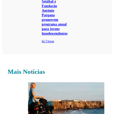
Setúbal e
Fundação
António
Pargana
promovem
programa anual
para jovens
lusodescendentes
há 3 horas
Mais Notícias