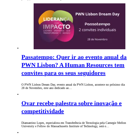
Passatempo: Quer ir ao evento anual da
PWN Lisbon? A Human Resources tem
convites para os seus seguidores
O PWN Lisbon Dream Day, evento anual da PWN Lisbon, acontece no próximo dia
28 de Novembro, este ano dedicado ao…
Ovar recebe palestra sobre inovação e
competitividade
Diamantino Lopes, especialista em Transferência de Tecnologia pela Carnegie Mellon
University e Fellow do Massachusetts Institute of Technology, será o…