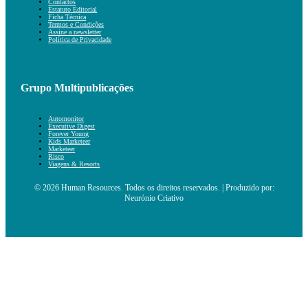
Contactos
Estatuto Editorial
Ficha Técnica
Termos e Condições
Assine a newsletter
Política de Privacidade
Grupo Multipublicações
Automonitor
Executive Digest
Forever Young
Kids Marketeer
Marketeer
Risco
Viagens & Resorts
© 2026 Human Resources. Todos os direitos reservados. | Produzido por:
Neurónio Criativo