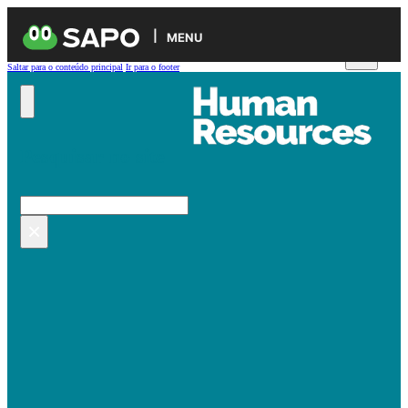
MENU
Saltar para o conteúdo principal
Ir para o footer
Pesquisar no site
Pesquisar
×