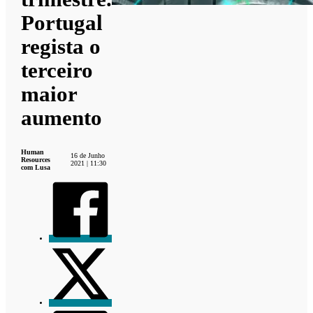
Portugal
regista o
terceiro
maior
aumento
Human
16 de Junho
Resources
2021 | 11:30
com Lusa