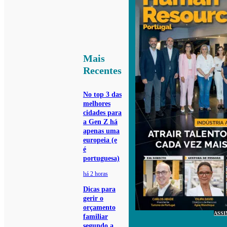
Mais
Recentes
No top 3 das
melhores
cidades para
a Gen Z há
apenas uma
europeia (e
é
portuguesa)
há 2 horas
Dicas para
gerir o
orçamento
ASSI
familiar
segundo a