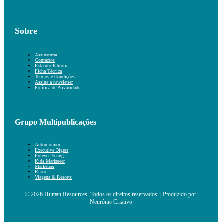
Sobre
Assinaturas
Contactos
Estatuto Editorial
Ficha Técnica
Termos e Condições
Assine a newsletter
Política de Privacidade
Grupo Multipublicações
Automonitor
Executive Digest
Forever Young
Kids Marketeer
Marketeer
Risco
Viagens & Resorts
© 2026 Human Resources. Todos os direitos reservados. | Produzido por:
Neurónio Criativo