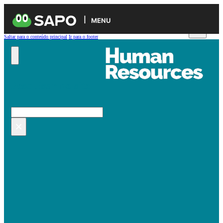
MENU
Saltar para o conteúdo principal
Ir para o footer
Pesquisar no site
Pesquisar
×