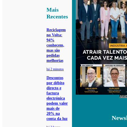
Mais
Recentes
Reciclagem
no Volta:
94%
conhecem,
mas são
pedidas
melhorias
há 2 minutos
Descontos
por débito
directo e
factura
ASSI
electrónica
podem valer
mais de
20% na
Newsl
conta da luz