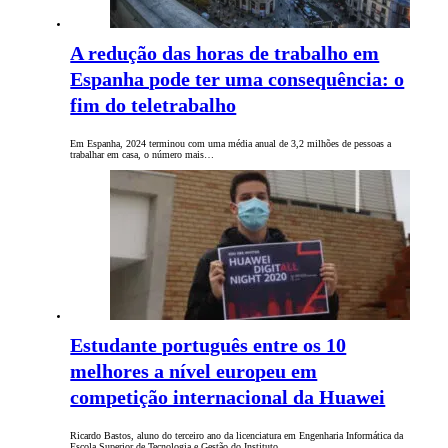
A redução das horas de trabalho em
Espanha pode ter uma consequência: o
fim do teletrabalho
Em Espanha, 2024 terminou com uma média anual de 3,2 milhões de pessoas a
trabalhar em casa, o número mais…
Estudante português entre os 10
melhores a nível europeu em
competição internacional da Huawei
Ricardo Bastos, aluno do terceiro ano da licenciatura em Engenharia Informática da
Escola Superior de Tecnologia e Gestão do Instituto…