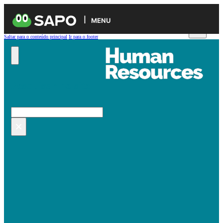
MENU
Saltar para o conteúdo principal
Ir para o footer
Pesquisar no site
Pesquisar
×