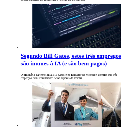
Segundo Bill Gates, estes três empregos
são imunes à IA (e são bem pagos)
O bilionário da tecnologia Bill Gates e co-fundador da Microsoft acredita que três
empregos bem remunerados serão capazes de resistir…