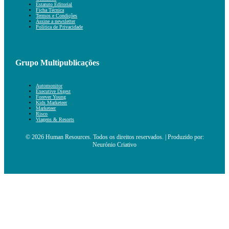
Estatuto Editorial
Ficha Técnica
Termos e Condições
Assine a newsletter
Política de Privacidade
Grupo Multipublicações
Automonitor
Executive Digest
Forever Young
Kids Marketeer
Marketeer
Risco
Viagens & Resorts
© 2026 Human Resources. Todos os direitos reservados. | Produzido por:
Neurónio Criativo