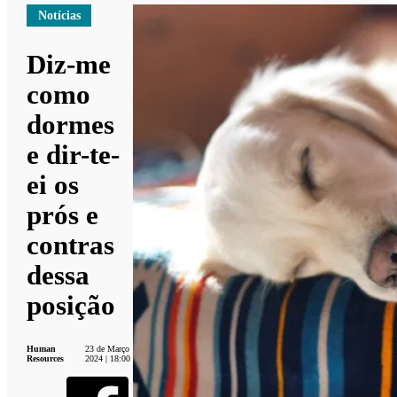
Notícias
Diz-me
como
dormes
e dir-te-
ei os
prós e
contras
dessa
posição
Human
23 de Março
Resources
2024 | 18:00