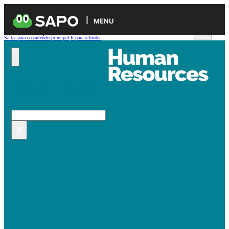
MENU
Saltar para o conteúdo principal
Ir para o footer
Pesquisar no site
Pesquisar
×