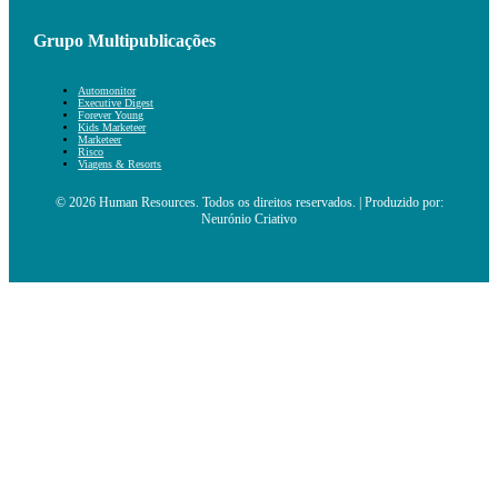
Grupo Multipublicações
Automonitor
Executive Digest
Forever Young
Kids Marketeer
Marketeer
Risco
Viagens & Resorts
© 2026 Human Resources. Todos os direitos reservados. | Produzido por:
Neurónio Criativo