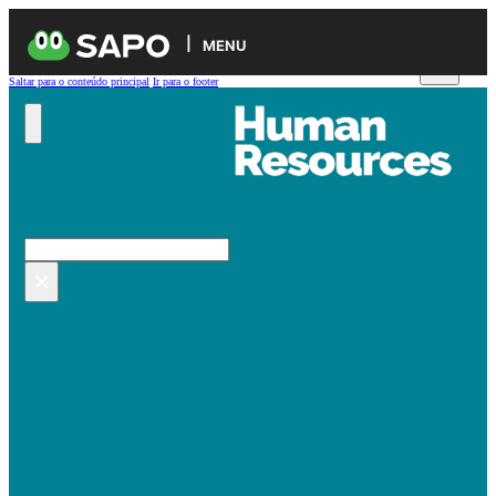
MENU
Saltar para o conteúdo principal
Ir para o footer
Pesquisar no site
Pesquisar
×