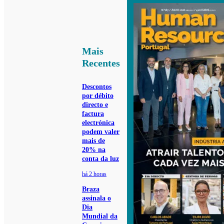
Mais
Recentes
Descontos
por débito
directo e
factura
electrónica
podem valer
mais de
20% na
conta da luz
há 2 horas
Braza
assinala o
Dia
Mundial da