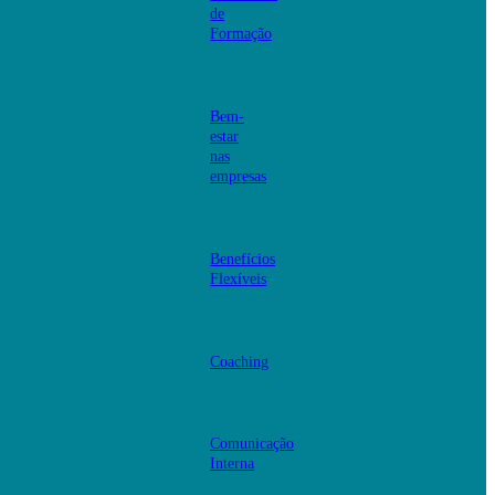
de
Formação
Bem-
estar
nas
empresas
Benefícios
Flexíveis
Coaching
Comunicação
Interna