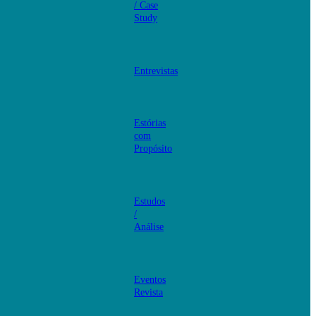
/ Case
Study
Entrevistas
Estórias
com
Propósito
Estudos
/
Análise
Eventos
Revista