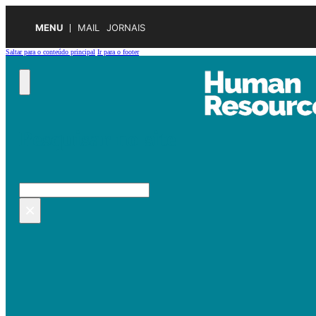
MENU
MAIL
JORNAIS
Saltar para o conteúdo principal
Ir para o footer
Pesquisar no site
Pesquisar
×