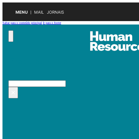
MENU
MAIL
JORNAIS
Saltar para o conteúdo principal
Ir para o footer
Pesquisar no site
Pesquisar
×