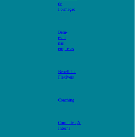
de
Formação
Bem-
estar
nas
empresas
Benefícios
Flexíveis
Coaching
Comunicação
Interna