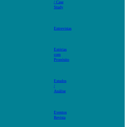
/ Case
Study
Entrevistas
Estórias
com
Propósito
Estudos
/
Análise
Eventos
Revista