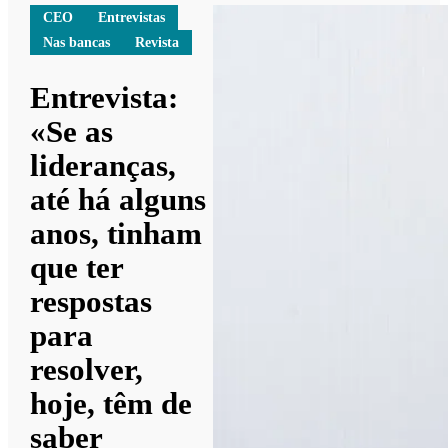
CEO
Entrevistas
Nas bancas
Revista
Entrevista:
«Se as
lideranças,
até há alguns
anos, tinham
que ter
respostas
para
resolver,
hoje, têm de
saber