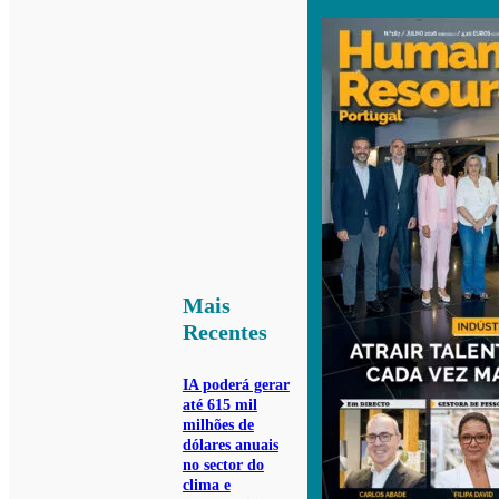
Mais
Recentes
IA poderá gerar
até 615 mil
milhões de
dólares anuais
no sector do
clima e