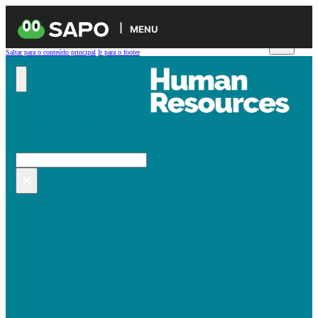
MENU
Saltar para o conteúdo principal
Ir para o footer
Pesquisar no site
Pesquisar
×