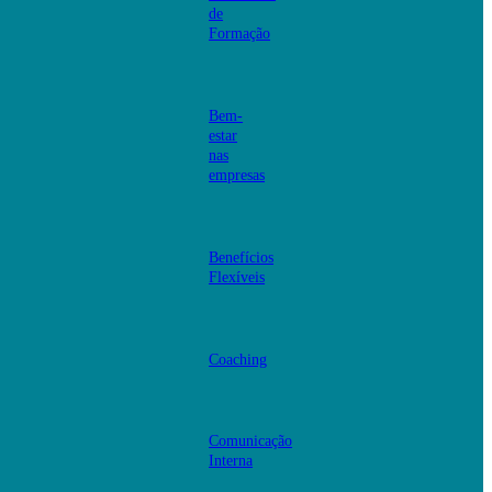
de
Formação
Bem-
estar
nas
empresas
Benefícios
Flexíveis
Coaching
Comunicação
Interna