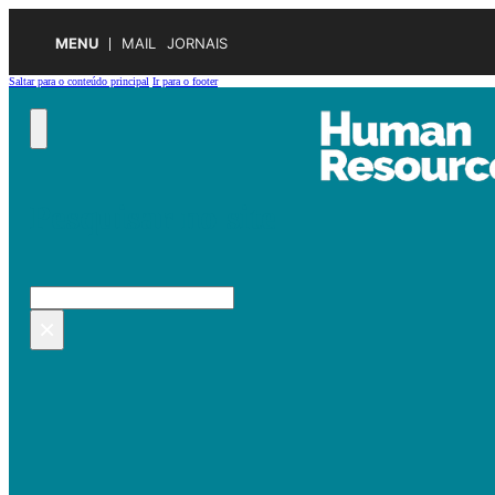
MENU
MAIL
JORNAIS
Saltar para o conteúdo principal
Ir para o footer
Pesquisar no site
Pesquisar
×