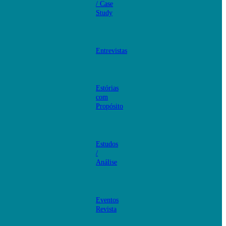
/ Case
Study
Entrevistas
Estórias
com
Propósito
Estudos
/
Análise
Eventos
Revista