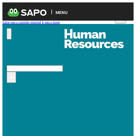
MENU
Saltar para o conteúdo principal
Ir para o footer
Pesquisar no site
Pesquisar
×