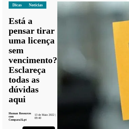
Dicas
Notícias
Está a
pensar tirar
uma licença
sem
vencimento?
Esclareça
todas as
dúvidas
aqui
Human Resources
13 de Maio 2022 |
com
09:40
ComparaJá.pt