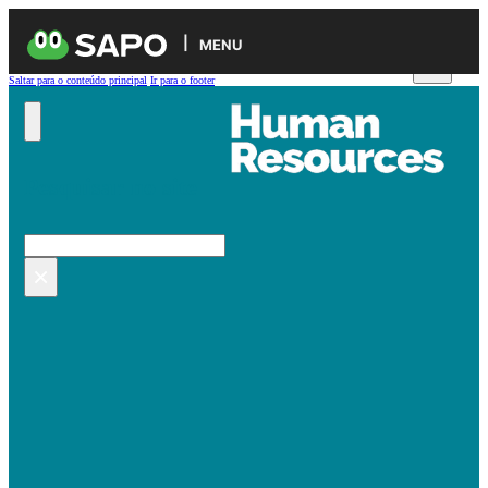
MENU
Saltar para o conteúdo principal
Ir para o footer
Pesquisar no site
Pesquisar
×