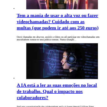
Tem a mania de usar o alta voz ou fazer
videochamadas? Cuidado com as
multas (que podem ir até aos 250 euros)
Ouvir chamadas em alta-voz, assistir a vídeos ou até participar em videochamadas sem
auscultadores tornou-se uma prática comum. Numa situação…
A IA está a ler as suas emoções no local
de trabalho. Qual o impacto nos
colaboradores?
Será que a monitorização dos colaboradores está a ir longe demais? A Korn Ferry