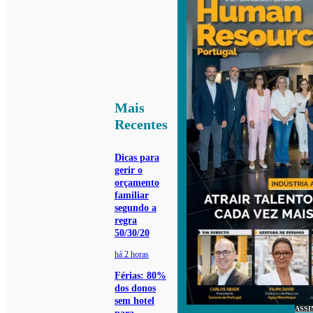
Mais
Recentes
Dicas para
gerir o
orçamento
familiar
segundo a
regra
50/30/20
há 2 horas
Férias: 80%
dos donos
sem hotel
ASSI