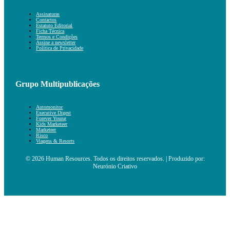
Assinaturas
Contactos
Estatuto Editorial
Ficha Técnica
Termos e Condições
Assine a newsletter
Política de Privacidade
Grupo Multipublicações
Automonitor
Executive Digest
Forever Young
Kids Marketeer
Marketeer
Risco
Viagens & Resorts
© 2026 Human Resources. Todos os direitos reservados. | Produzido por:
Neurónio Criativo