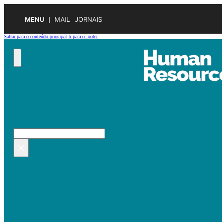
MENU
MAIL
JORNAIS
Saltar para o conteúdo principal
Ir para o footer
Pesquisar no site
Pesquisar
×