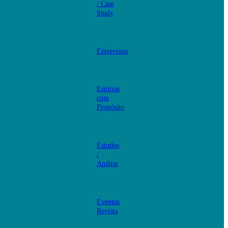
/ Case
Study
Entrevistas
Estórias
com
Propósito
Estudos
/
Análise
Eventos
Revista