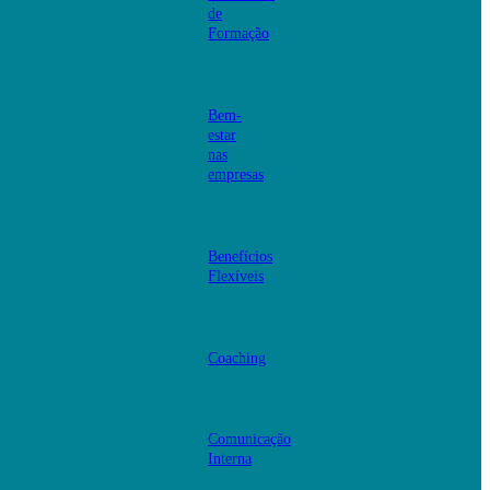
de
Formação
Bem-
estar
nas
empresas
Benefícios
Flexíveis
Coaching
Comunicação
Interna