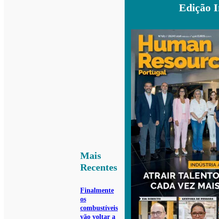
Edição 
Mais
Recentes
Finalmente
os
combustíveis
vão voltar a