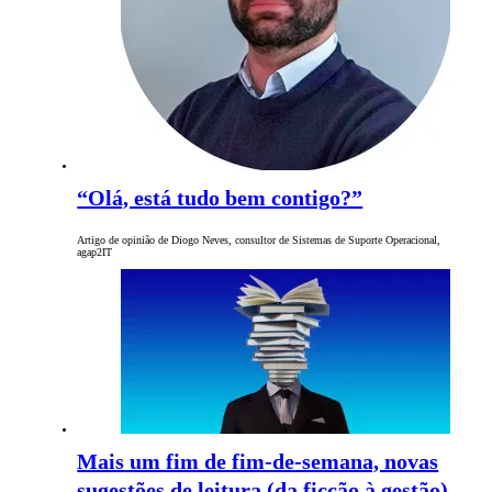
“Olá, está tudo bem contigo?”
Artigo de opinião de Diogo Neves, consultor de Sistemas de Suporte Operacional,
agap2IT
Mais um fim de fim-de-semana, novas
sugestões de leitura (da ficção à gestão)