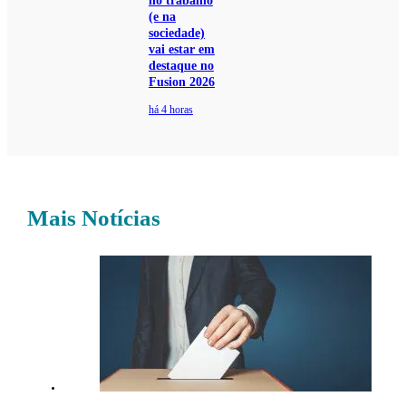
no trabalho
(e na
sociedade)
vai estar em
destaque no
Fusion 2026
há 4 horas
Mais Notícias