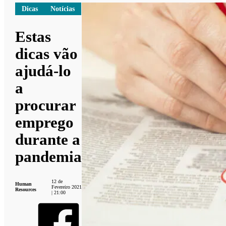
Dicas
Notícias
Estas
dicas vão
ajudá-lo
a
procurar
emprego
durante a
pandemia
12 de
Human
Fevereiro 2021
Resources
| 21:00