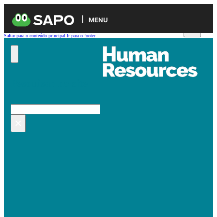
MENU
Saltar para o conteúdo principal
Ir para o footer
Pesquisar no site
Pesquisar
×