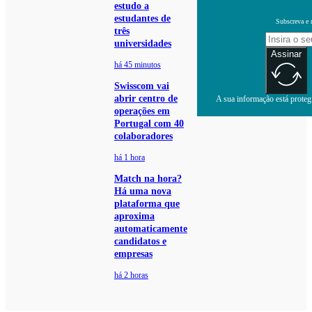
estudo a
estudantes de
Subscreva e 
três
universidades
Assinar
há 45 minutos
Swisscom vai
abrir centro de
A sua informação está protegi
operações em
Portugal com 40
colaboradores
há 1 hora
Match na hora?
Há uma nova
plataforma que
aproxima
automaticamente
candidatos e
empresas
há 2 horas