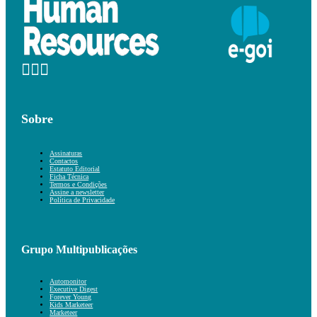
Sobre
Assinaturas
Contactos
Estatuto Editorial
Ficha Técnica
Termos e Condições
Assine a newsletter
Política de Privacidade
Grupo Multipublicações
Automonitor
Executive Digest
Forever Young
Kids Marketeer
Marketeer