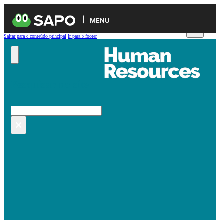
MENU
Saltar para o conteúdo principal
Ir para o footer
Pesquisar no site
Pesquisar
×