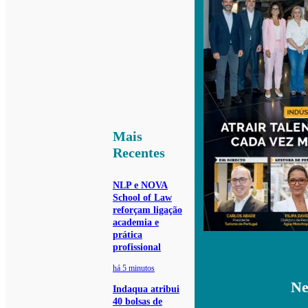
Mais
Recentes
NLP e NOVA
School of Law
reforçam ligação
academia e
prática
profissional
há 5 minutos
Ne
Indaqua atribui
40 bolsas de