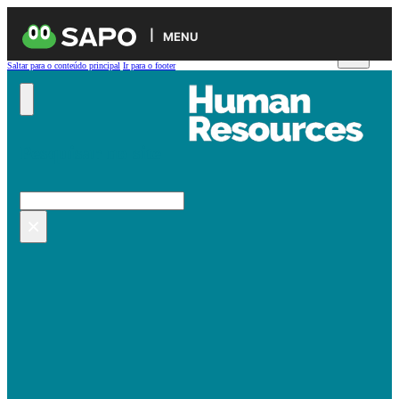
MENU
Saltar para o conteúdo principal
Ir para o footer
Pesquisar no site
Pesquisar
×