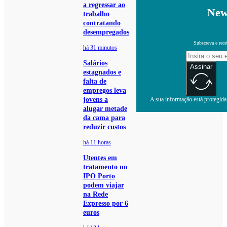
a regressar ao
New
trabalho
contratando
desempregados
Subscreva e rece
há 31 minutos
Salários
Assinar
estagnados e
falta de
empregos leva
jovens a
A sua informação está protegida.
alugar metade
da cama para
reduzir custos
há 11 horas
Utentes em
tratamento no
IPO Porto
podem viajar
na Rede
Expresso por 6
euros