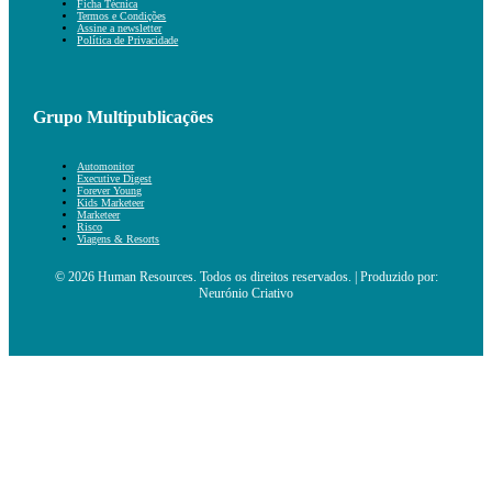
Ficha Técnica
Termos e Condições
Assine a newsletter
Política de Privacidade
Grupo Multipublicações
Automonitor
Executive Digest
Forever Young
Kids Marketeer
Marketeer
Risco
Viagens & Resorts
© 2026 Human Resources. Todos os direitos reservados. | Produzido por:
Neurónio Criativo