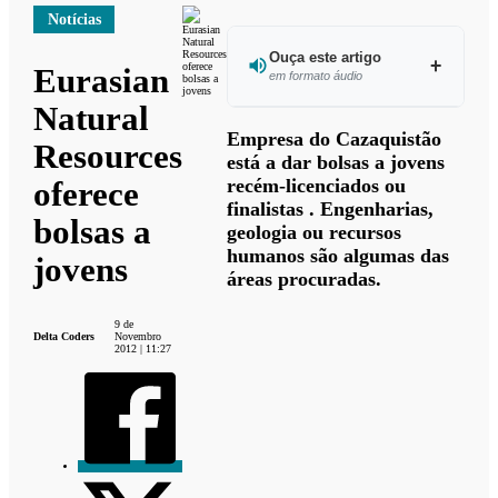
Notícias
Ouça este artigo
Eurasian
em formato áudio
Natural
Ouvir
Empresa do Cazaquistão
Resources
este
está a dar bolsas a jovens
artigo
recém-licenciados ou
oferece
finalistas . Engenharias,
bolsas a
geologia ou recursos
humanos são algumas das
jovens
áreas procuradas.
9 de
Delta Coders
Novembro
2012 | 11:27