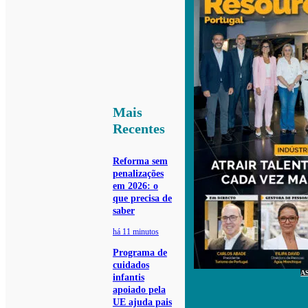
Mais
Recentes
Reforma sem
penalizações
em 2026: o
que precisa de
saber
há 11 minutos
Programa de
cuidados
A
infantis
apoiado pela
UE ajuda pais