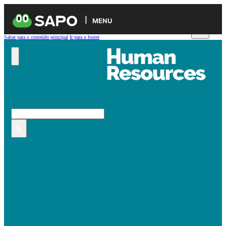
MENU
Saltar para o conteúdo principal
Ir para o footer
Pesquisar no site
Pesquisar
×