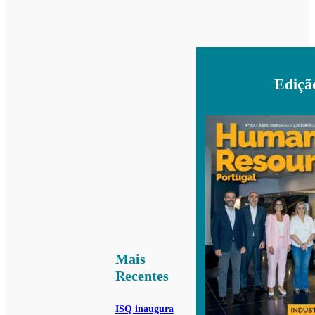
Ediçã
Mais
Recentes
ISQ inaugura