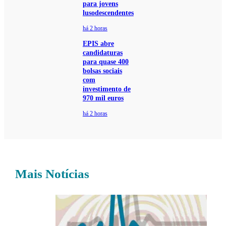
para jovens
lusodescendentes
há 2 horas
EPIS abre
candidaturas
para quase 400
bolsas sociais
com
investimento de
970 mil euros
há 2 horas
Mais Notícias