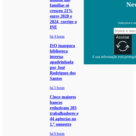
New
famílias só
cresceu 21%
entre 2020 e
2024, corrige o
Subscreva e re
INE
há 4 horas
Assinar
ISQ inaugura
biblioteca
interna
A sua informação está protegida
apadrinhada
por José
Rodrigues dos
Santos
há 5 horas
Cinco maiores
bancos
reduziram 283
trabalhadores e
44 agências no
1.º semestre
há 6 horas