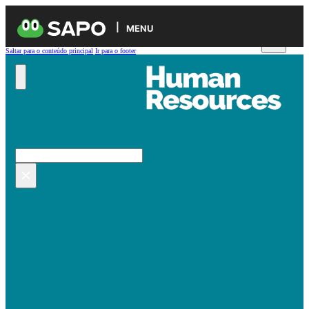
MENU
Saltar para o conteúdo principal
Ir para o footer
Pesquisar no site
Pesquisar
×