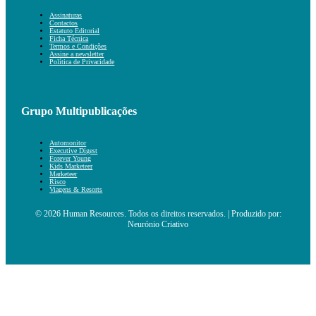
Assinaturas
Contactos
Estatuto Editorial
Ficha Técnica
Termos e Condições
Assine a newsletter
Política de Privacidade
Grupo Multipublicações
Automonitor
Executive Digest
Forever Young
Kids Marketeer
Marketeer
Risco
Viagens & Resorts
© 2026 Human Resources. Todos os direitos reservados. | Produzido por:
Neurónio Criativo