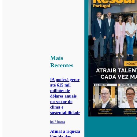
Mais
Recentes
IA poderá gerar
até 615 mil
milhões de
dólares anuais
no sector do
clima e
sustentabilidade
há 3 horas
Afinal a riqueza
líquida das