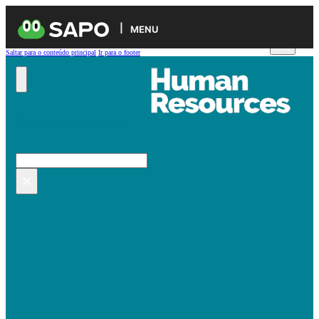
MENU
Saltar para o conteúdo principal
Ir para o footer
Pesquisar no site
Pesquisar
×