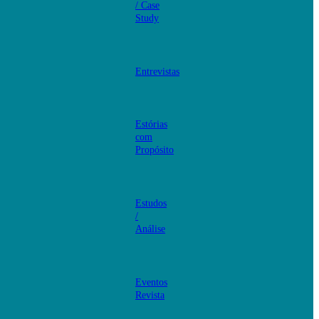
/ Case
Study
Entrevistas
Estórias
com
Propósito
Estudos
/
Análise
Eventos
Revista