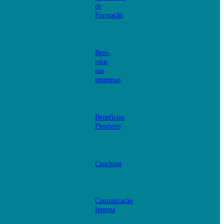
de
Formação
Bem-
estar
nas
empresas
Benefícios
Flexíveis
Coaching
Comunicação
Interna