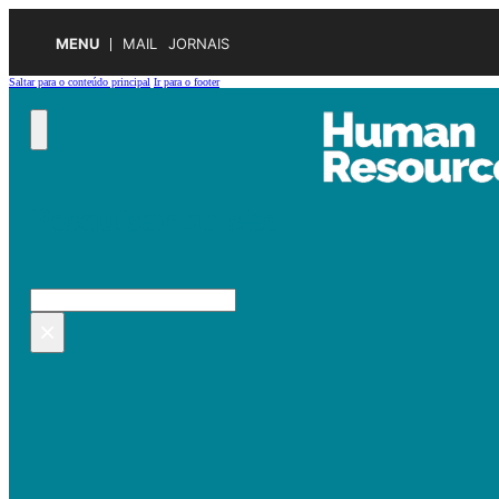
MENU
MAIL
JORNAIS
Saltar para o conteúdo principal
Ir para o footer
Pesquisar no site
Pesquisar
×