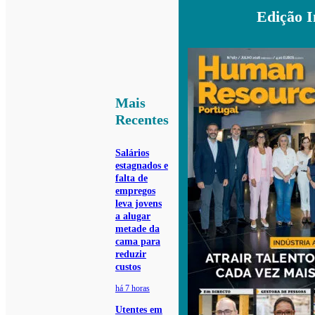
Edição 
Mais
Recentes
Salários
estagnados e
falta de
empregos
leva jovens
a alugar
metade da
cama para
reduzir
custos
há 7 horas
Utentes em