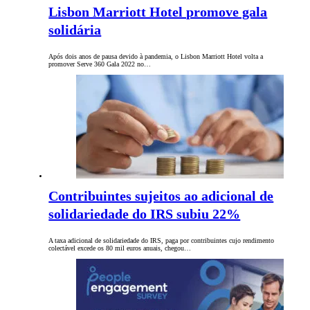
Lisbon Marriott Hotel promove gala
solidária
Após dois anos de pausa devido à pandemia, o Lisbon Marriott Hotel volta a
promover Serve 360 Gala 2022 no…
Contribuintes sujeitos ao adicional de
solidariedade do IRS subiu 22%
A taxa adicional de solidariedade do IRS, paga por contribuintes cujo rendimento
colectável excede os 80 mil euros anuais, chegou…