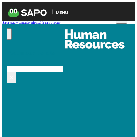
MENU
Saltar para o conteúdo principal
Ir para o footer
Pesquisar no site
Pesquisar
×