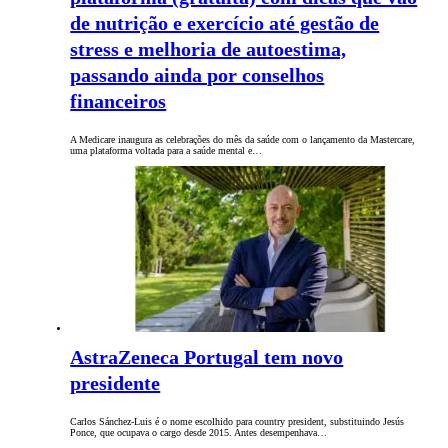
de nutrição e exercício até gestão de
stress e melhoria de autoestima,
passando ainda por conselhos
financeiros
A Medicare inaugura as celebrações do mês da saúde com o lançamento da Mastercare,
uma plataforma voltada para a saúde mental e…
AstraZeneca Portugal tem novo
presidente
Carlos Sánchez-Luis é o nome escolhido para country president, substituindo Jesús
Ponce, que ocupava o cargo desde 2015. Antes desempenhava…