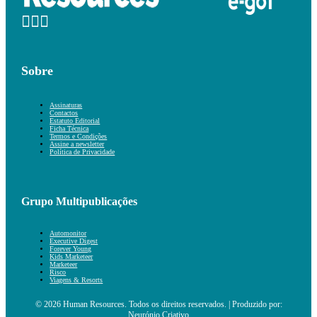
Sobre
Assinaturas
Contactos
Estatuto Editorial
Ficha Técnica
Termos e Condições
Assine a newsletter
Política de Privacidade
Grupo Multipublicações
Automonitor
Executive Digest
Forever Young
Kids Marketeer
Marketeer
Risco
Viagens & Resorts
© 2026 Human Resources. Todos os direitos reservados. | Produzido por:
Neurónio Criativo