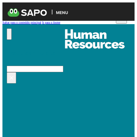
MENU
Saltar para o conteúdo principal
Ir para o footer
Pesquisar no site
Pesquisar
×