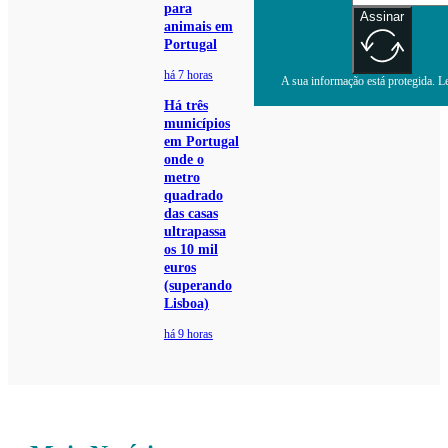
para
Assinar
animais em
Portugal
há 7 horas
A sua informação está protegida. Le
Há três
municípios
em Portugal
onde o
metro
quadrado
das casas
ultrapassa
os 10 mil
euros
(superando
Lisboa)
há 9 horas