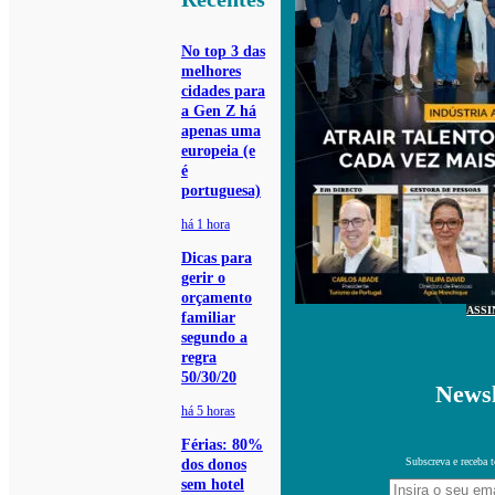
No top 3 das
melhores
cidades para
a Gen Z há
apenas uma
europeia (e
é
portuguesa)
há 1 hora
Dicas para
gerir o
orçamento
ASSI
familiar
segundo a
regra
50/30/20
Newsl
há 5 horas
Férias: 80%
Subscreva e receba 
dos donos
sem hotel