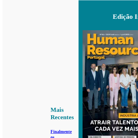
Edição 
Mais
Recentes
Finalmente
os