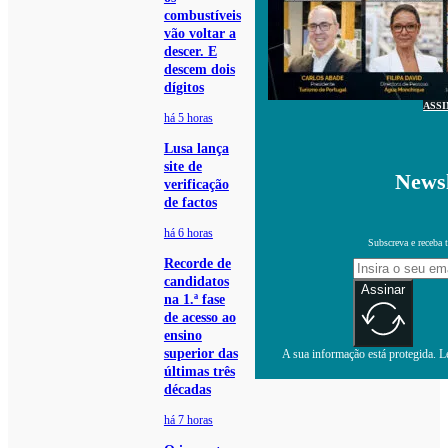
combustíveis
vão voltar a
descer. E
descem dois
dígitos
ASS
há 5 horas
Lusa lança
site de
Newsl
verificação
de factos
há 6 horas
Subscreva e receba 
Recorde de
candidatos
Assinar
na 1.ª fase
de acesso ao
ensino
superior das
A sua informação está protegida. Le
últimas três
décadas
há 7 horas