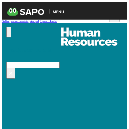
MENU
Saltar para o conteúdo principal
Ir para o footer
Pesquisar no site
Pesquisar
×