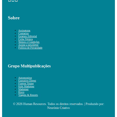
Sobre
Assinaturas
Contactos
Estatuto Editorial
Ficha Técnica
Termos e Condições
Assine a newsletter
Política de Privacidade
Grupo Multipublicações
Automonitor
Executive Digest
Forever Young
Kids Marketeer
Marketeer
Risco
Viagens & Resorts
© 2026 Human Resources. Todos os direitos reservados. | Produzido por:
Neurónio Criativo