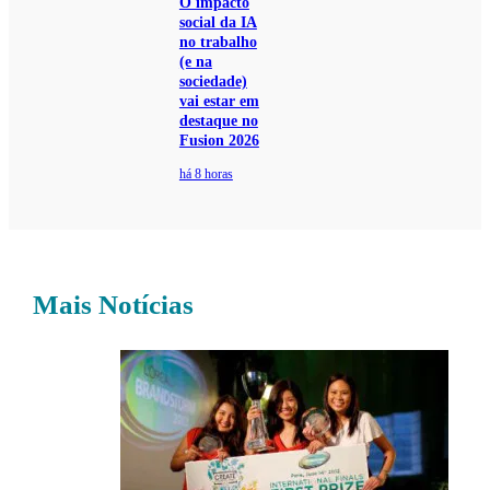
O impacto
social da IA
no trabalho
(e na
sociedade)
vai estar em
destaque no
Fusion 2026
há 8 horas
Mais Notícias