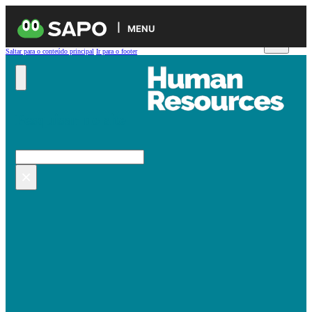
MENU
Saltar para o conteúdo principal
Ir para o footer
Pesquisar no site
Pesquisar
×