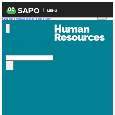
MENU
Saltar para o conteúdo principal
Ir para o footer
Pesquisar no site
Pesquisar
×