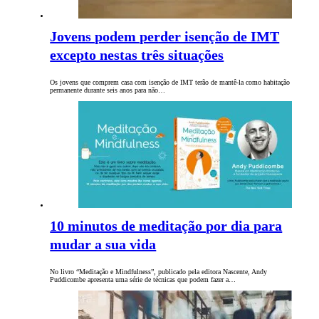
Jovens podem perder isenção de IMT
excepto nestas três situações
Os jovens que comprem casa com isenção de IMT terão de mantê-la como habitação
permanente durante seis anos para não…
10 minutos de meditação por dia para
mudar a sua vida
No livro “Meditação e Mindfulness”, publicado pela editora Nascente, Andy
Puddicombe apresenta uma série de técnicas que podem fazer a…