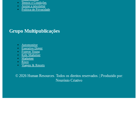
Termos e Condições
Assine a newsletter
Política de Privacidade
Grupo Multipublicações
Automonitor
Executive Digest
Forever Young
Kids Marketeer
Marketeer
Risco
Viagens & Resorts
© 2026 Human Resources. Todos os direitos reservados. | Produzido por:
Neurónio Criativo