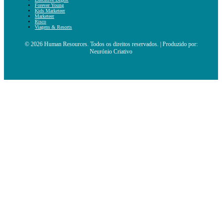
Forever Young
Kids Marketeer
Marketeer
Risco
Viagens & Resorts
© 2026 Human Resources. Todos os direitos reservados. | Produzido por:
Neurónio Criativo