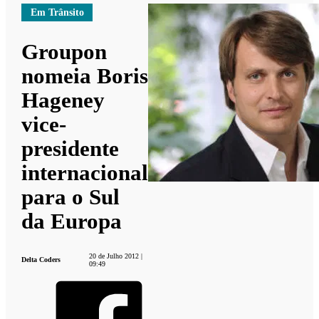
Em Trânsito
Groupon
nomeia Boris
Hageney
vice-
presidente
internacional
para o Sul
da Europa
20 de Julho 2012 |
Delta Coders
09:49