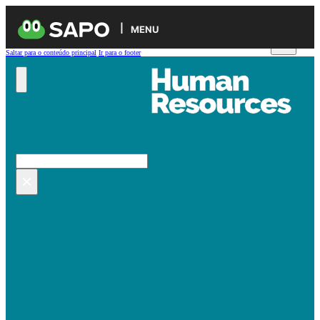
MENU
Saltar para o conteúdo principal
Ir para o footer
Pesquisar no site
Pesquisar
×