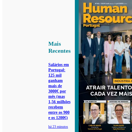
Mais
Recentes
Salários em
Portugal:
125 mil
ganham
mais de
3000€ por
mês (mas
1,56 milhões
recebem
entre os 900
e os 1200€)
há 23 minutos