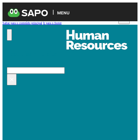
MENU
Saltar para o conteúdo principal
Ir para o footer
Pesquisar no site
Pesquisar
×