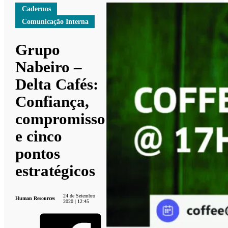
Cadernos
Comunicação Interna
Grupo
Nabeiro –
Delta Cafés:
Confiança,
compromisso
e cinco
pontos
estratégicos
24 de Setembro
Human Resources
2020 | 12:45