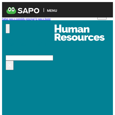
MENU
Saltar para o conteúdo principal
Ir para o footer
Pesquisar no site
Pesquisar
×