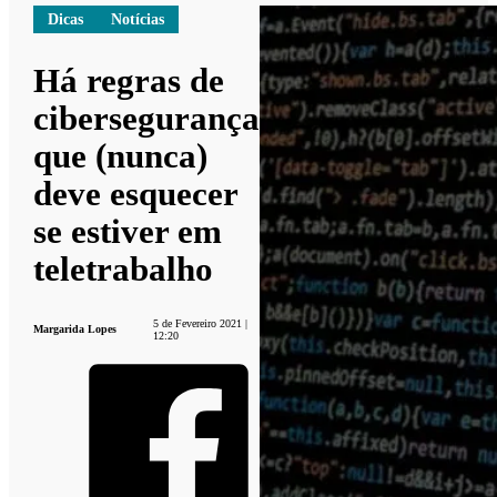
Dicas
Notícias
Há regras de
cibersegurança
que (nunca)
deve esquecer
se estiver em
teletrabalho
5 de Fevereiro 2021 |
Margarida Lopes
12:20