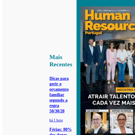
Mais
Recentes
Dicas para
gerir o
orçamento
familiar
segundo a
regra
50/30/20
há 1 hora
Férias: 80%
dos donos