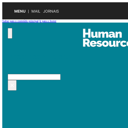
MENU
MAIL
JORNAIS
Saltar para o conteúdo principal
Ir para o footer
Pesquisar no site
Pesquisar
×