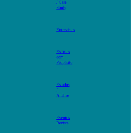
/ Case
Study
Entrevistas
Estórias
com
Propósito
Estudos
/
Análise
Eventos
Revista