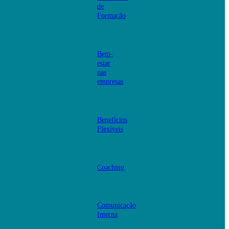
de
Formação
Bem-
estar
nas
empresas
Benefícios
Flexíveis
Coaching
Comunicação
Interna