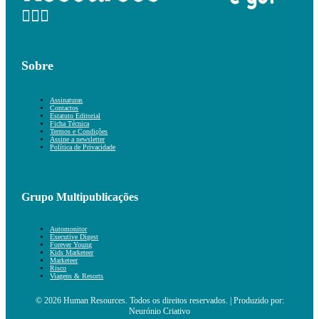
Sobre
Assinaturas
Contactos
Estatuto Editorial
Ficha Técnica
Termos e Condições
Assine a newsletter
Política de Privacidade
Grupo Multipublicações
Automonitor
Executive Digest
Forever Young
Kids Marketeer
Marketeer
Risco
Viagens & Resorts
© 2026 Human Resources. Todos os direitos reservados. | Produzido por:
Neurónio Criativo