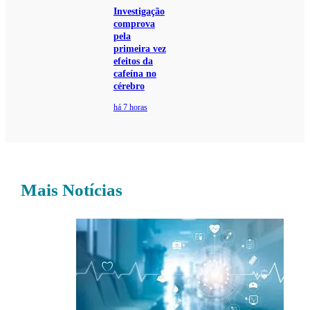
Investigação
comprova
pela
primeira vez
efeitos da
cafeína no
cérebro
há 7 horas
Mais Notícias