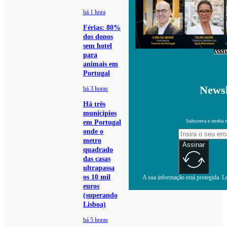
há 1 hora
Férias: 80%
dos donos
sem hotel
ASSI
para
animais em
Portugal
Newsl
há 3 horas
Há três
municípios
Subscreva e receba 
em Portugal
onde o
metro
Assinar
quadrado
das casas
ultrapassa
os 10 mil
A sua informação está protegida. Le
euros
(superando
Lisboa)
há 5 horas