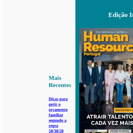
Edição 
Mais
Recentes
Dicas para
gerir o
orçamento
familiar
segundo a
regra
50/30/20