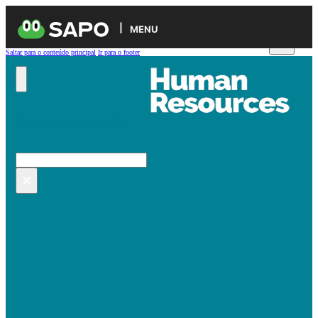
MENU
Saltar para o conteúdo principal
Ir para o footer
Pesquisar no site
Pesquisar
×