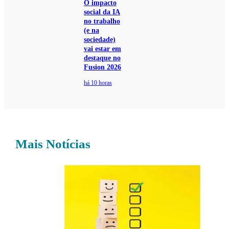
O impacto
social da IA
no trabalho
(e na
sociedade)
vai estar em
destaque no
Fusion 2026
há 10 horas
Mais Notícias