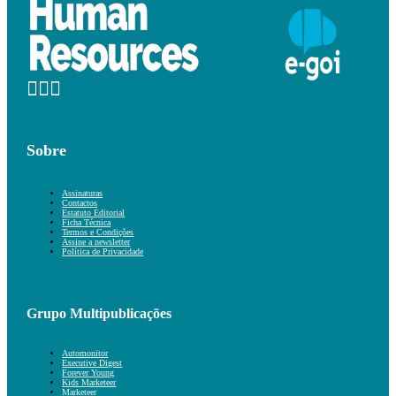
Sobre
Assinaturas
Contactos
Estatuto Editorial
Ficha Técnica
Termos e Condições
Assine a newsletter
Política de Privacidade
Grupo Multipublicações
Automonitor
Executive Digest
Forever Young
Kids Marketeer
Marketeer