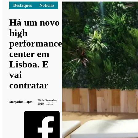
Destaques
Notícias
Há um novo
high
performance
center em
Lisboa. E
vai
contratar
30 de Setembro
Margarida Lopes
2019 | 10:10