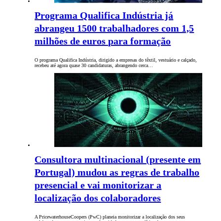
Programa Qualifica Indústria já
abrangeu 1500 trabalhadores com 1,5
milhões de euros para formação
O programa Qualifica Indústria, dirigido a empresas do têxtil, vestuário e calçado,
recebeu até agora quase 30 candidaturas, abrangendo cerca…
Consultora multinacional (presente em
Portugal) mudou as regras de trabalho
presencial e vai monitorizar a
localização dos colaboradores
A PricewaterhouseCoopers (PwC) planeia monitorizar a localização dos seus