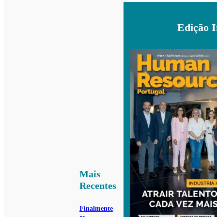
Edição 
Mais
Recentes
Finalmente