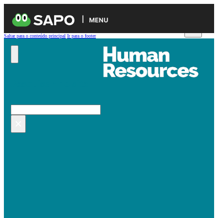
MENU
Saltar para o conteúdo principal
Ir para o footer
Pesquisar no site
Pesquisar
×