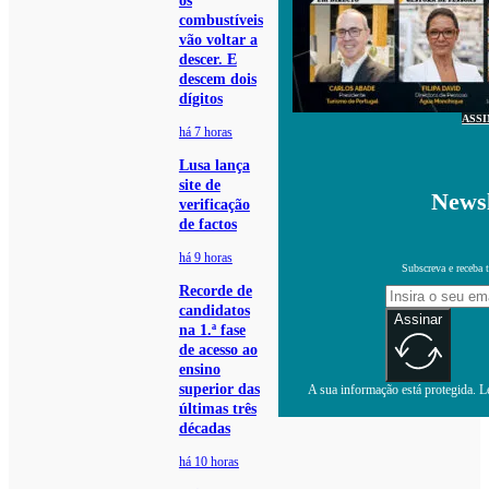
os
combustíveis
vão voltar a
descer. E
descem dois
dígitos
ASS
há 7 horas
Lusa lança
site de
Newsl
verificação
de factos
há 9 horas
Subscreva e receba 
Recorde de
candidatos
Assinar
na 1.ª fase
de acesso ao
ensino
superior das
A sua informação está protegida. Le
últimas três
décadas
há 10 horas