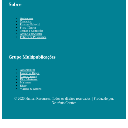
Sobre
Assinaturas
Contactos
Estatuto Editorial
Ficha Técnica
Termos e Condições
Assine a newsletter
Política de Privacidade
Grupo Multipublicações
Automonitor
Executive Digest
Forever Young
Kids Marketeer
Marketeer
Risco
Viagens & Resorts
© 2026 Human Resources. Todos os direitos reservados. | Produzido por:
Neurónio Criativo