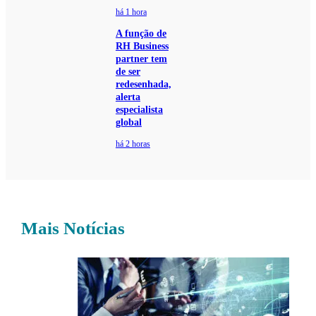
há 1 hora
A função de
RH Business
partner tem
de ser
redesenhada,
alerta
especialista
global
há 2 horas
Mais Notícias