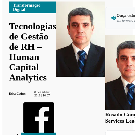
Transformação
Digital
Ouça este
em formato 
Tecnologias
de Gestão
de RH –
Human
Capital
Analytics
8 de Outubro
Delta Coders
2013 | 10:07
Rosado Gonç
Services Le