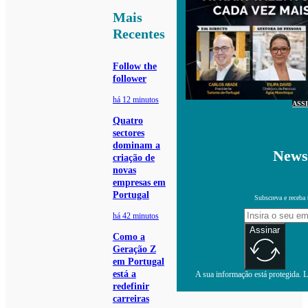
Mais
Recentes
Follow the
follower
há 12 minutos
ASS
Quatro
sectores
dominam a
Newsl
criação de
novas
empresas em
Portugal
Subscreva e receba 
há 42 minutos
Assinar
Como a
Geração Z
em Portugal
está a
A sua informação está protegida. Le
redefinir
carreiras