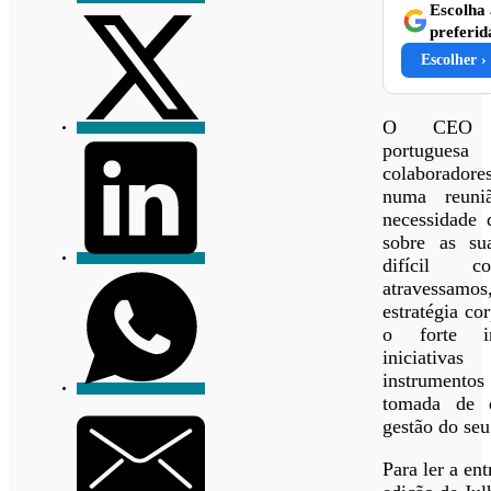
Escolha
preferid
Escolher ›
O CEO d
portugues
colaborador
numa reun
necessidade 
sobre as su
difícil c
atravessamo
estratégia co
o forte in
iniciativa
instrumento
tomada de d
gestão do seu
Para ler a ent