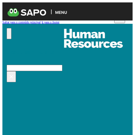
MENU
Saltar para o conteúdo principal
Ir para o footer
Pesquisar no site
Pesquisar
×