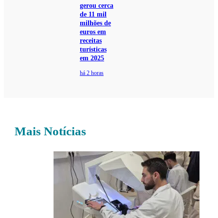
gerou cerca
de 11 mil
milhões de
euros em
receitas
turísticas
em 2025
há 2 horas
Mais Notícias