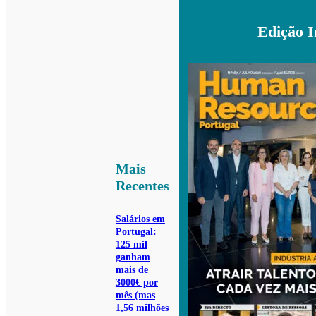
Edição 
Mais
Recentes
Salários em
Portugal:
125 mil
ganham
mais de
3000€ por
mês (mas
1,56 milhões