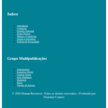
Sobre
Assinaturas
Contactos
Estatuto Editorial
Ficha Técnica
Termos e Condições
Assine a newsletter
Política de Privacidade
Grupo Multipublicações
Automonitor
Executive Digest
Forever Young
Kids Marketeer
Marketeer
Risco
Viagens & Resorts
© 2026 Human Resources. Todos os direitos reservados. | Produzido por:
Neurónio Criativo