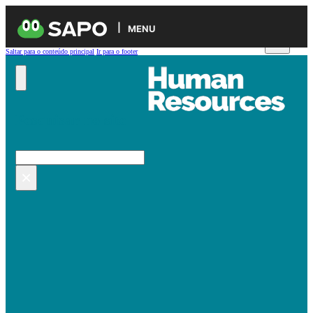
MENU
Saltar para o conteúdo principal
Ir para o footer
Pesquisar no site
Pesquisar
×