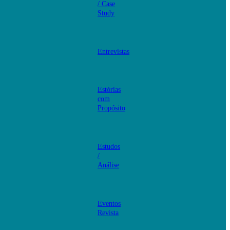
/ Case
Study
Entrevistas
Estórias
com
Propósito
Estudos
/
Análise
Eventos
Revista