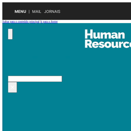
MENU
MAIL
JORNAIS
Saltar para o conteúdo principal
Ir para o footer
Pesquisar no site
Pesquisar
×