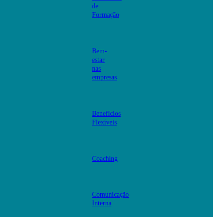
de
Formação
Bem-
estar
nas
empresas
Benefícios
Flexíveis
Coaching
Comunicação
Interna