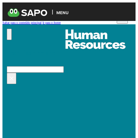
MENU
Saltar para o conteúdo principal
Ir para o footer
Pesquisar no site
Pesquisar
×