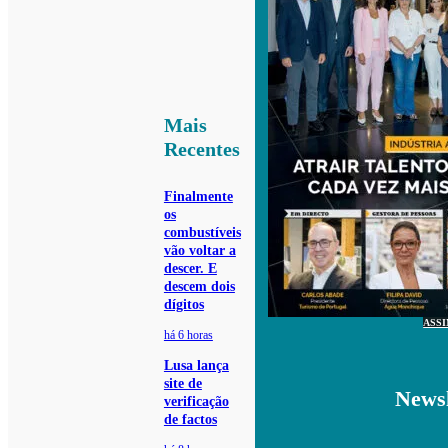
Mais
Recentes
Finalmente
os
combustíveis
vão voltar a
descer. E
descem dois
dígitos
ASS
há 6 horas
Lusa lança
site de
Newsl
verificação
de factos