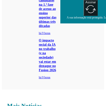
candidatos
Assinar
na 1.ª fase
de acesso ao
ensino
superior das
A sua informação está protegida. Le
últimas três
décadas
há 9 horas
O impacto
social da IA
no trabalho
(e na
sociedade)
vai estar em
destaque no
Fusion 2026
há 9 horas
Mais Notícias