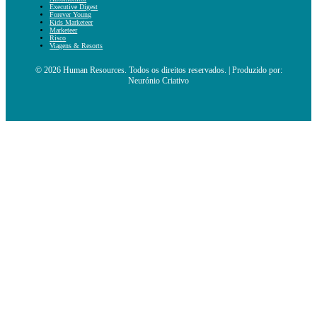
Executive Digest
Forever Young
Kids Marketeer
Marketeer
Risco
Viagens & Resorts
© 2026 Human Resources. Todos os direitos reservados. | Produzido por:
Neurónio Criativo