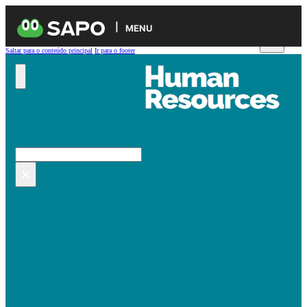
MENU
Saltar para o conteúdo principal
Ir para o footer
Pesquisar no site
Pesquisar
×