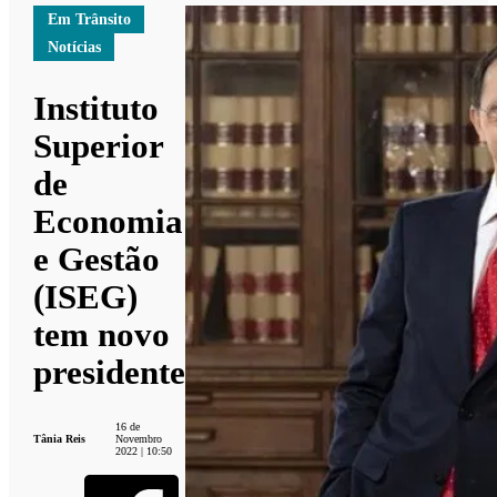
Em Trânsito
Notícias
Instituto
Superior
de
Economia
e Gestão
(ISEG)
tem novo
presidente
16 de
Tânia Reis
Novembro
2022 | 10:50