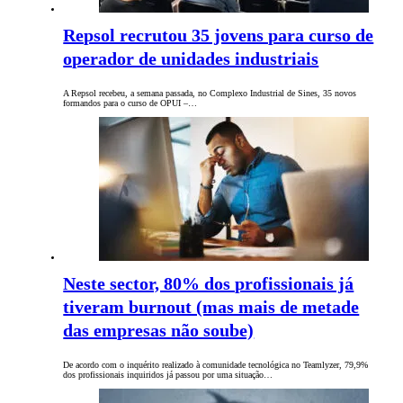
Repsol recrutou 35 jovens para curso de
operador de unidades industriais
A Repsol recebeu, a semana passada, no Complexo Industrial de Sines, 35 novos
formandos para o curso de OPUI –…
Neste sector, 80% dos profissionais já
tiveram burnout (mas mais de metade
das empresas não soube)
De acordo com o inquérito realizado à comunidade tecnológica no Teamlyzer, 79,9%
dos profissionais inquiridos já passou por uma situação…