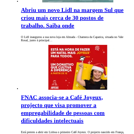
Abriu um novo Lidl na margem Sul que
criou mais cerca de 30 postos de
trabalho. Saiba onde
O Lidl inaugurou a sua nova loja em Almada - Charneca da Caparica, situada no Vale
Rosal, junto à principal…
FNAC associa-se a Café Joyeux,
projecto que visa promover a
empregabilidade de pessoas com
dificuldades intelectuais
Está prestes a abrir em Lisboa o primeiro Café Joyeux. O projecto nascido em França,