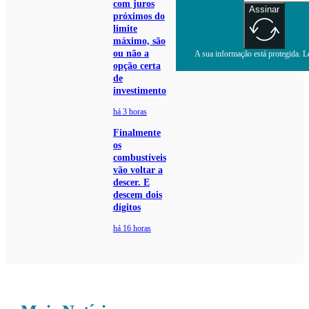
com juros
Assinar
próximos do
limite
máximo, são
ou não a
A sua informação está protegida. Le
opção certa
de
investimento
há 3 horas
Finalmente
os
combustíveis
vão voltar a
descer. E
descem dois
dígitos
há 16 horas