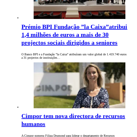
Prémio BPI Fundação ”la Caixa”atribui
1,4 milhões de euros a mais de 30
projectos sociais dirigidos a seniores
O Banco BPI e a Fundação ”la Caixa” atribuíram um valor global de 1.419.740 euros
a 31 projectos de instituições…
Cimpor tem nova directora de recursos
humanos
A Cimpor nomeou Filipa Drumond para liderar o departamento de Recursos