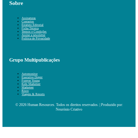
Sobre
Assinaturas
Contactos
Estatuto Editorial
Ficha Técnica
Termos e Condições
Assine a newsletter
Política de Privacidade
Grupo Multipublicações
Automonitor
Executive Digest
Forever Young
Kids Marketeer
Marketeer
Risco
Viagens & Resorts
© 2026 Human Resources. Todos os direitos reservados. | Produzido por:
Neurónio Criativo