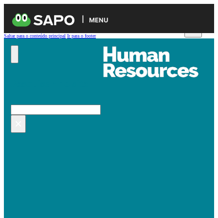
MENU
Saltar para o conteúdo principal
Ir para o footer
Pesquisar no site
Pesquisar
×