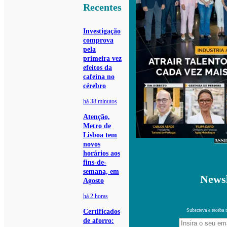
Recentes
Investigação
comprova
pela
primeira vez
efeitos da
cafeína no
cérebro
há 38 minutos
Atenção,
Metro de
Lisboa tem
ASS
novos
horários aos
fins-de-
semana, em
Newsl
Agosto
há 2 horas
Subscreva e receba 
Certificados
de aforro: