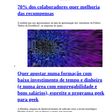
70% dos colaboradores quer melhoria
das recompensas
À medida que nos aproximamos da data de apresentação dos vencedores da Prémio
“Índice da Excelência”, as respostas de quase…
Quer apostar numa formação com
baixo investimento de tempo e dinheiro
(e numa área com empregabilidade e
bons salários), espreite o programa geek
para geek
A Mindera, empresa de desenvolvimento de software criou a escola tecnológica
Mindera School, que se destina a jovens que procuram…