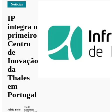
Notícias
IP
integra o
primeiro
Centro
de
Inovação
da
Thales
em
Portugal
16 de
Flávia Brito
Dezembro