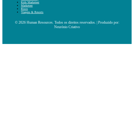
Kids Marketeer
Marketeer
Risco
Viagens & Resorts
© 2026 Human Resources. Todos os direitos reservados. | Produzido por:
Neurónio Criativo