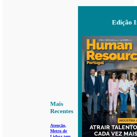
Edição 
Mais
Recentes
Atenção,
Metro de
Lisboa tem