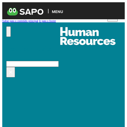
MENU
Saltar para o conteúdo principal
Ir para o footer
Pesquisar no site
Pesquisar
×