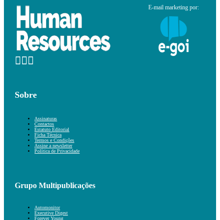
E-mail marketing por:
Sobre
Assinaturas
Contactos
Estatuto Editorial
Ficha Técnica
Termos e Condições
Assine a newsletter
Política de Privacidade
Grupo Multipublicações
Automonitor
Executive Digest
Forever Young