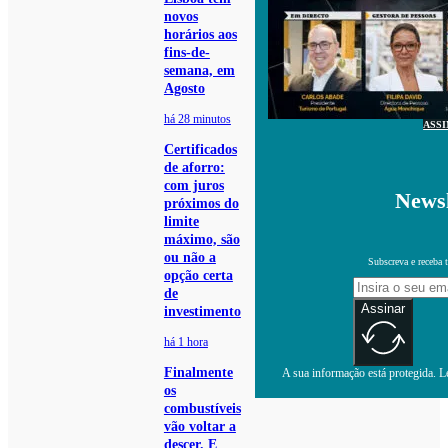
novos
horários aos
fins-de-
semana, em
Agosto
há 28 minutos
ASS
Certificados
de aforro:
com juros
Newsl
próximos do
limite
máximo, são
ou não a
Subscreva e receba 
opção certa
de
Assinar
investimento
há 1 hora
Finalmente
A sua informação está protegida. Le
os
combustíveis
vão voltar a
descer. E