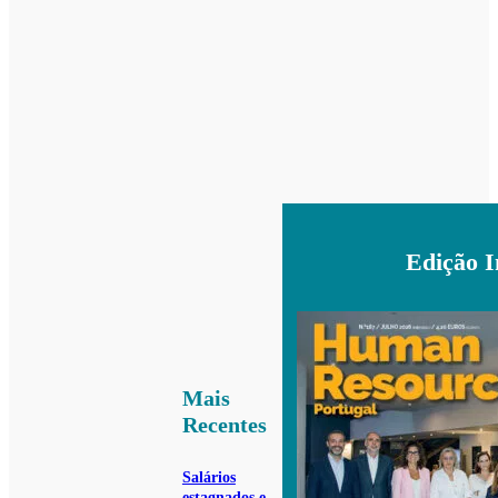
Edição 
Mais
Recentes
Salários
estagnados e