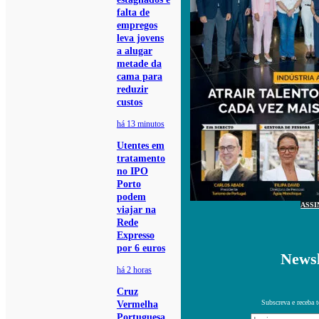
falta de
empregos
leva jovens
a alugar
metade da
cama para
reduzir
custos
há 13 minutos
Utentes em
tratamento
no IPO
Porto
podem
ASSI
viajar na
Rede
Expresso
por 6 euros
Newsl
há 2 horas
Cruz
Subscreva e receba 
Vermelha
Portuguesa