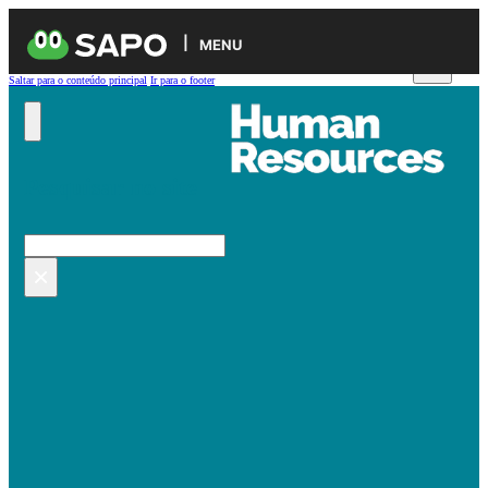
MENU
Saltar para o conteúdo principal
Ir para o footer
Pesquisar no site
Pesquisar
×