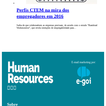
Perfis CTEM na mira dos
empregadores em 2016
Saiba de que colaboradores as empresas precisam, de acordo com o estudo “Randstad
Workmonitor”, que revela intenções de empregabilidade para…
E-mail marketing por:
Sobre