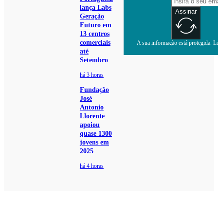
lança Labs
Assinar
Geração
Futuro em
13 centros
comerciais
A sua informação está protegida. Le
até
Setembro
há 3 horas
Fundação
José
Antonio
Llorente
apoiou
quase 1300
jovens em
2025
há 4 horas