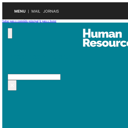
MENU
MAIL
JORNAIS
Saltar para o conteúdo principal
Ir para o footer
Pesquisar no site
Pesquisar
×