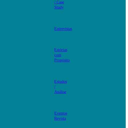
/ Case
Study
Entrevistas
Estórias
com
Propósito
Estudos
/
Análise
Eventos
Revista