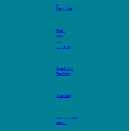
de
Formação
Bem-
estar
nas
empresas
Benefícios
Flexíveis
Coaching
Comunicação
Interna