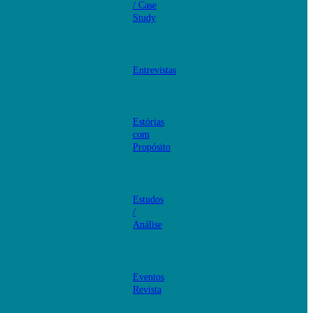
/ Case
Study
Entrevistas
Estórias
com
Propósito
Estudos
/
Análise
Eventos
Revista