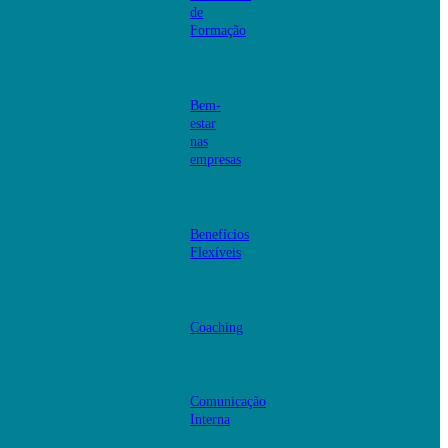
de
Formação
Bem-
estar
nas
empresas
Benefícios
Flexíveis
Coaching
Comunicação
Interna