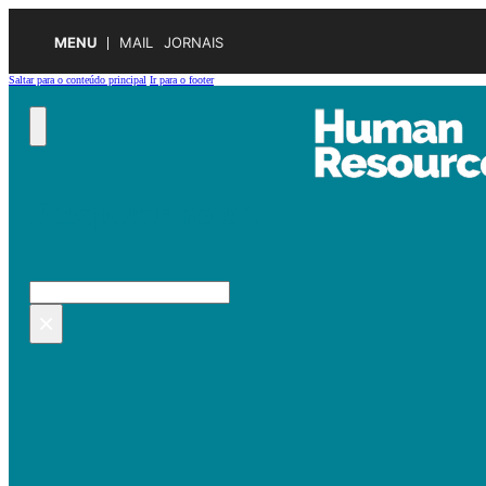
MENU
MAIL
JORNAIS
Saltar para o conteúdo principal
Ir para o footer
Pesquisar no site
Pesquisar
×