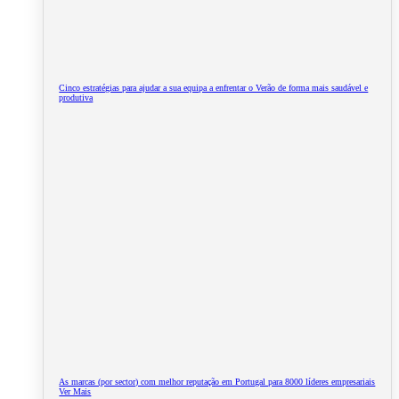
Cinco estratégias para ajudar a sua equipa a enfrentar o Verão de forma mais saudável e
produtiva
As marcas (por sector) com melhor reputação em Portugal para 8000 líderes empresariais
Ver Mais