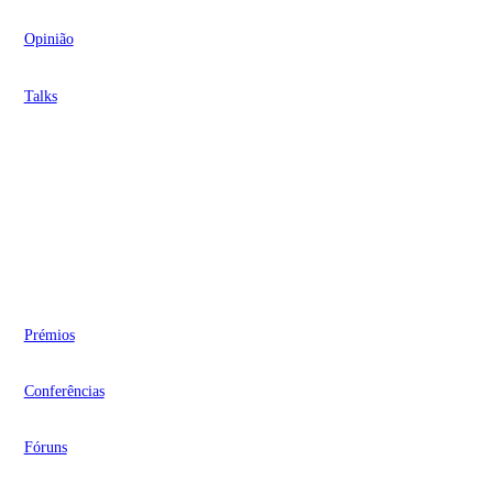
Opinião
Talks
Videocasts
Eventos
Prémios
Conferências
Fóruns