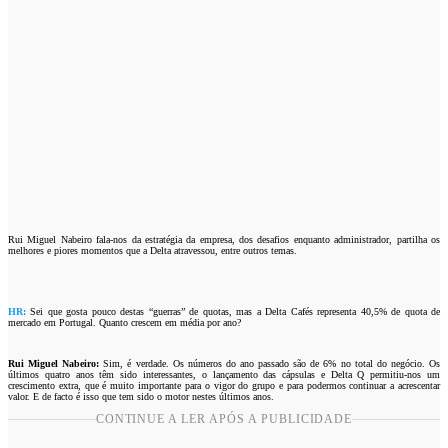
Rui Miguel Nabeiro fala-nos da estratégia da empresa, dos desafios enquanto administrador, partilha os
melhores e piores momentos que a Delta atravessou, entre outros temas.
HR:
Sei que gosta pouco destas “guerras” de quotas, mas a Delta Cafés representa 40,5% de quota de
mercado em Portugal. Quanto crescem em média por ano?
Rui Miguel Nabeiro:
Sim, é verdade. Os números do ano passado são de 6% no total do negócio. Os
últimos quatro anos têm sido interessantes, o lançamento das cápsulas e Delta Q permitiu-nos um
crescimento extra, que é muito importante para o vigor do grupo e para podermos continuar a acrescentar
valor. E de facto é isso que tem sido o motor nestes últimos anos.
CONTINUE A LER APÓS A PUBLICIDADE