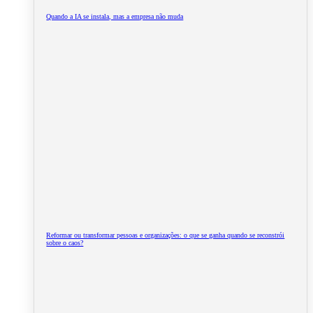
Quando a IA se instala, mas a empresa não muda
Reformar ou transformar pessoas e organizações: o que se ganha quando se reconstrói
sobre o caos?