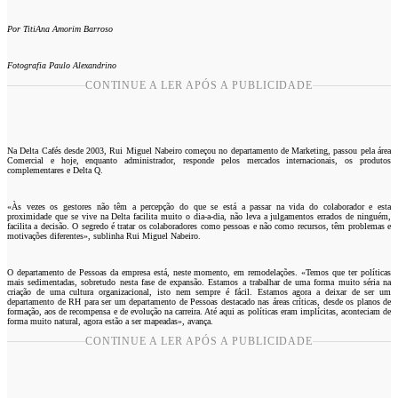
Por TitiAna Amorim Barroso
Fotografia Paulo Alexandrino
CONTINUE A LER APÓS A PUBLICIDADE
Na Delta Cafés desde 2003, Rui Miguel Nabeiro começou no departamento de Marketing, passou pela área
Comercial e hoje, enquanto administrador, responde pelos mercados internacionais, os produtos
complementares e Delta Q.
«Às vezes os gestores não têm a percepção do que se está a passar na vida do colaborador e esta
proximidade que se vive na Delta facilita muito o dia-a-dia, não leva a julgamentos errados de ninguém,
facilita a decisão. O segredo é tratar os colaboradores como pessoas e não como recursos, têm problemas e
motivações diferentes», sublinha Rui Miguel Nabeiro.
O departamento de Pessoas da empresa está, neste momento, em remodelações. «Temos que ter políticas
mais sedimentadas, sobretudo nesta fase de expansão. Estamos a trabalhar de uma forma muito séria na
criação de uma cultura organizacional, isto nem sempre é fácil. Estamos agora a deixar de ser um
departamento de RH para ser um departamento de Pessoas destacado nas áreas críticas, desde os planos de
formação, aos de recompensa e de evolução na carreira. Até aqui as políticas eram implícitas, aconteciam de
forma muito natural, agora estão a ser mapeadas», avança.
CONTINUE A LER APÓS A PUBLICIDADE